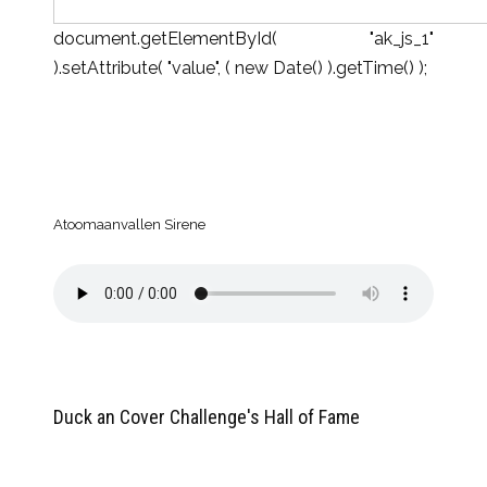
document.getElementById( "ak_js_1"
).setAttribute( "value", ( new Date() ).getTime() );
Atoomaanvallen Sirene
Duck an Cover Challenge's Hall of Fame